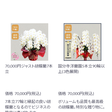
70,000円ジャスト胡蝶蘭7本
国分寺洋蘭園5本立90輪以
立
上(3色展開)
価格
70,000円(税込)
価格
70,000円(税込)
7本立77輪と縁起の良い胡
ボリュームも品質も最高級
蝶蘭となるのでビジネスの
の胡蝶蘭。特別な贈り物に。