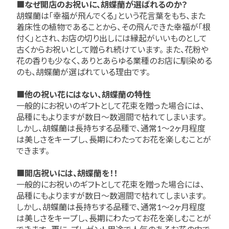
お問い合わせ
■
なぜ開店のお祝いに、胡蝶蘭が選ばれるのか？
胡蝶蘭は「幸福が飛んでくる」という花言葉をもち、また
着床性の植物であることから、その飛んできた幸福が「根
付く」とされ、お店の切り出しには縁起がいいものとして
古くからお祝いとして贈られ続けています。 また、花粉や
花の香りも少なく、ありとあらゆる業種のお店に馴染める
のも、胡蝶蘭が選ばれている理由です。
■
他の祝い花にはない、胡蝶蘭の特性
一般的にお祝いのギフトとして花束を贈った場合には、
品種にもよりますが数日～数週間で枯れてしまいます。
しかし、胡蝶蘭は長持ちする品種で、通常1～2ヶ月程度
は美しさをキープし、長期にわたってお花を楽しむことが
できます。
■
開店祝いには、胡蝶蘭を！！
一般的にお祝いのギフトとして花束を贈った場合には、
品種にもよりますが数日～数週間で枯れてしまいます。
しかし、胡蝶蘭は長持ちする品種で、通常1～2ヶ月程度
は美しさをキープし、長期にわたってお花を楽しむことが