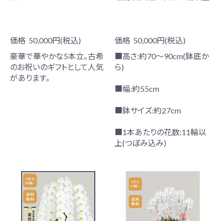
価格
50,000円(税込)
価格
50,000円(税込)
豪華で華やかな5本立。古希
■高さ:約70～90cm(鉢底か
のお祝いのギフトとして人気
ら)
があります。
■幅:約55cm
■鉢サイズ:約27cm
■1本あたりの花数:11輪以
上(つぼみ込み)