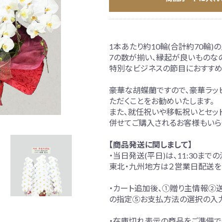
1本あたり約10輪(合計約70輪)
別な方への胡蝶蘭
7の数が揃い、縁起が良いものな
特別なビジネスの節目におすすめ
豪華な胡蝶蘭ですので、豪華ラッピ
ただくことをお勧めいたします。
また、就任祝いや移転祝いとセッ
併せてご購入されるお客様もいら
【商品発送に関しまして】
・当日発送(平日)は、11:30ま
東北・九州地方は２営業日配送を
・カート追加後、①贈り主情報②
の指定⑤お支払方法の選択の入
・在庫切れ表示の商品をご準備で