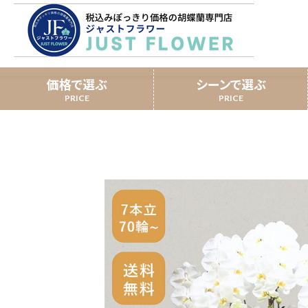
65,000円ジャスト胡蝶蘭
ホーム
￥60,000
価格で選ぶ
シーンで選ぶ
開業祝い
3本立
スタンダード胡蝶蘭
移転祝い
提
ミディ胡蝶蘭
誕生日
長