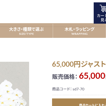
7本立
大きさ・種類で選ぶ
木札・ラッピング
開店祝い
5本立
昇進祝い
7本立
65,000円ジャ
携農園特別仕立て
叙勲・受賞祝い
新規上場・一部上
受賞胡蝶蘭
65,000
販売価格：
商品コード：
sd7-70
寿祝い／敬老の日
観葉植物
北海道配送商
引越し祝い
商品カートに入れ