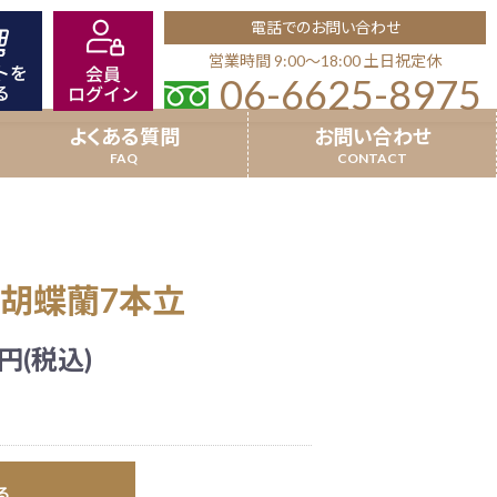
電話でのお問い合わせ
営業時間 9:00〜18:00 土日祝定休
06-6625-8975
よくある質問
お問い合わせ
8本立以上
就任祝い
スト胡蝶蘭7本立
場祝い
超特選受賞胡蝶蘭
竣工祝い
円(税込)
品
開業祝い(個人宛)
沖縄県配送商品
る