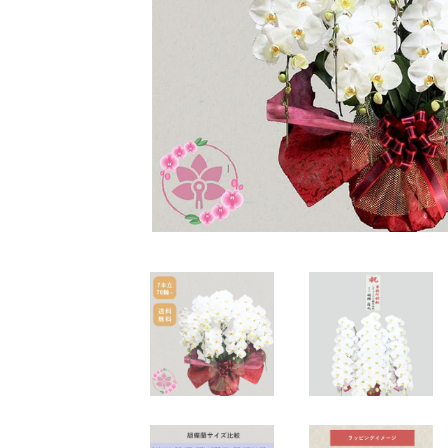
花束・アレンジ
定番の胡蝶蘭
特