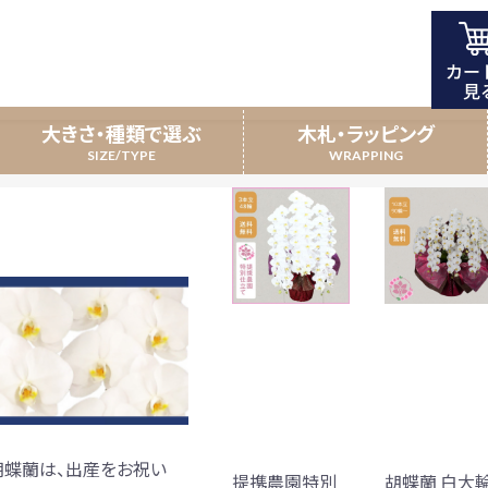
大きさ・種類で選ぶ
木札・ラッピング
開店祝い
5本立
昇進祝い
7本立
携農園特別仕立て
叙勲・受賞祝い
新規上場・一部上
受賞胡蝶蘭
寿祝い／敬老の日
観葉植物
北海道配送商
引越し祝い
胡蝶蘭は、出産をお祝い
提携農園特別
胡蝶蘭 白大