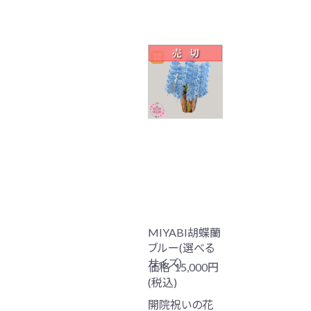
MIYABI胡蝶蘭
ブルー(選べる
サイズ)
価格
15,000円
(税込)
開院祝いの花