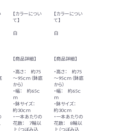
い
【カラーについ
【カラーについ
て】
て】
白
白
【商品詳細】
【商品詳細】
5
・高さ： 約75
・高さ： 約75
底
～95ｃｍ（鉢底
～95ｃｍ（鉢底
から）
から）
・幅： 約65ｃ
・幅： 約65ｃ
ｍ
ｍ
・鉢サイズ：
・鉢サイズ：
約30ｃｍ
約30ｃｍ
の
・一本あたりの
・一本あたりの
以
花数： 7輪以
花数： 8輪以
上（つぼみ込
上（つぼみ込