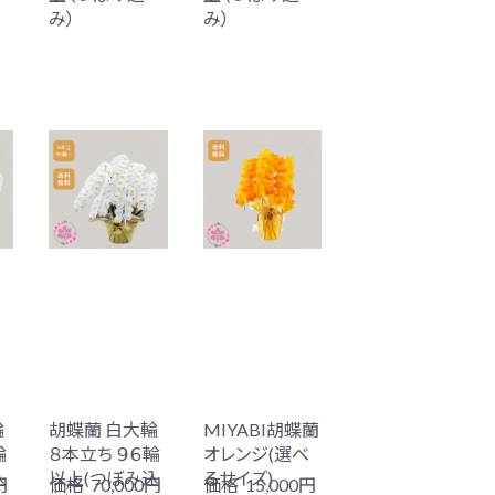
み）
み）
輪
胡蝶蘭 白大輪
MIYABI胡蝶蘭
輪
８本立ち ９６輪
オレンジ(選べ
込
以上(つぼみ込
るサイズ)
円
価格
70,000円
価格
15,000円