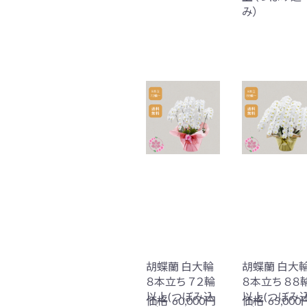
み）
胡蝶蘭 白大輪
胡蝶蘭 白大
８本立ち ７２輪
８本立ち ８８
以上(つぼみ込
以上(つぼみ
価格
60,000円
価格
65,000