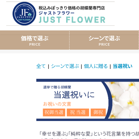
価格で選ぶ
シーンで選ぶ
開業祝い
3本立
全て
|
シーンで選ぶ
|
個人に贈る
|
当選祝い
スタンダード胡蝶蘭
移転祝い
提
ミディ胡蝶蘭
誕生日
長
「幸せを運ぶ」「純粋な愛」という花言葉を持つ