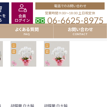
電話でのお問い合わせ
営業時間 9:00〜18:00 土日祝定休
06-6625-8975
よくある質問
お問い合わせ
8本立以上
就任祝い
場祝い
超特選受賞胡蝶蘭
竣工祝い
品
開業祝い(個人宛)
沖縄県配送商品
輪
胡蝶蘭 白大輪
胡蝶蘭 白大輪