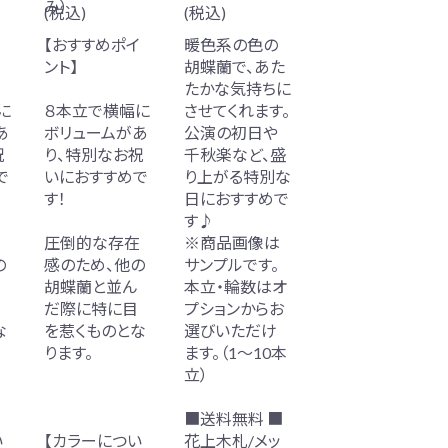
み）
(税込)
(税込)
イ
【おすすめポイ
暖色系の色の
ント】
胡蝶蘭で、あた
たかな気持ちに
に
８本立で横幅に
させてくれます。
あ
ボリュームがあ
公演の初日や
祝
り、特別なお祝
千秋楽など、盛
で
いにおすすめで
り上がる特別な
す！
日におすすめで
す♪
在
圧倒的な存在
※商品画像は
の
感のため、他の
サンプルです。
胡蝶蘭と並ん
本立・輪数はオ
だ際に特に目
プションからお
な
を惹くものとな
選びいただけ
ります。
ます。（1～10本
立）
■送料無料 ■
い
【カラーについ
花上木札/メッ