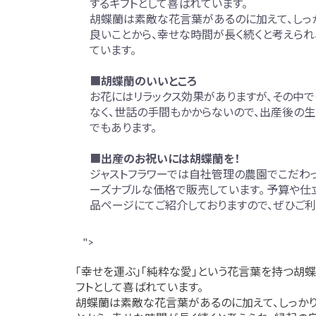
するギフトとして喜ばれています。
胡蝶蘭は素敵な花言葉があるのに加えて、しっ
良いことから、幸せな時間が長く続くと考えられ
ています。
花束・アレンジ
定番の胡蝶蘭
特
■
胡蝶蘭のいいところ
お花にはリラックス効果がありますが、その中
なく、世話の手間もかからないので、出産後の生
でもあります。
■
出産のお祝いには胡蝶蘭を！
ジャストフラワーでは自社管理の農園でこだわ
ーズナブルな価格で販売しています。 予算や仕
品ページにてご紹介しておりますので、ぜひご利
">
「幸せを運ぶ」「純粋な愛」という花言葉を持つ胡
フトとして喜ばれています。
胡蝶蘭は素敵な花言葉があるのに加えて、しっか