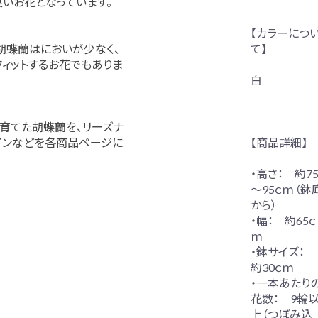
良いお花となっています。
【カラーにつ
て】
胡蝶蘭はにおいが少なく、
ィットするお花でもありま
白
育てた胡蝶蘭を、リーズナ
【商品詳細】
インなどを各商品ページに
・高さ： 約7
～95ｃｍ（鉢
から）
・幅： 約65ｃ
ｍ
・鉢サイズ：
約30ｃｍ
・一本あたり
花数： 9輪
上（つぼみ込