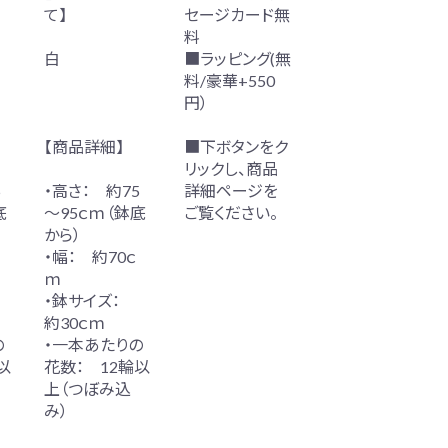
て】
セージカード無
料
白
■ラッピング(無
料/豪華+550
円）
【商品詳細】
■下ボタンをク
リックし、商品
5
・高さ： 約75
詳細ページを
底
～95ｃｍ（鉢底
ご覧ください。
から）
・幅： 約70ｃ
ｍ
・鉢サイズ：
約30ｃｍ
の
・一本あたりの
以
花数： 12輪以
上（つぼみ込
み）