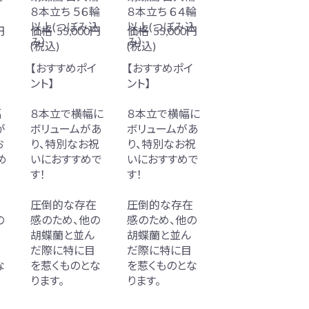
８本立ち ５６輪
８本立ち ６４輪
以上(つぼみ込
以上(つぼみ込
円
価格
55,000円
価格
55,000円
み）
み）
(税込)
(税込)
イ
【おすすめポイ
【おすすめポイ
ント】
ント】
幅
８本立で横幅に
８本立で横幅に
が
ボリュームがあ
ボリュームがあ
お
り、特別なお祝
り、特別なお祝
め
いにおすすめで
いにおすすめで
す！
す！
在
圧倒的な存在
圧倒的な存在
の
感のため、他の
感のため、他の
胡蝶蘭と並ん
胡蝶蘭と並ん
だ際に特に目
だ際に特に目
な
を惹くものとな
を惹くものとな
ります。
ります。