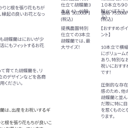
仕立て胡蝶蘭3
１０本立ち９０
かりと根を張り花もちが
本立 42~48輪
輪 (つぼみ込
価格
30,000円
価格
75,000
、縁起の良いお花となっ
み）
(税込)
(税込)
提携農園特別
【おすすめポ
別な方への胡蝶蘭
仕立ての3本立
ント】
でも胡蝶蘭はにおいが少
胡蝶蘭では、最
活にもフィットするお花
大サイズ！
10本立で横
にボリューム
あり、特別な
祝いにおすす
って育てた胡蝶蘭を、リ
です！
立のデザインなどを各商
用ください。
圧倒的な存
感のため、他
胡蝶蘭と並ん
だ際に特に目
を惹くものと
蝶蘭は、出産をお祝いするギ
ります。
りと根を張り花もちが良いこ