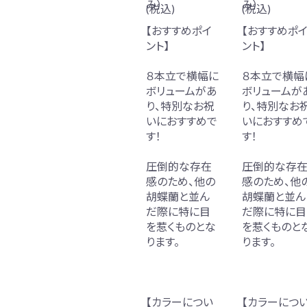
み）
み）
(税込)
(税込)
【おすすめポイ
【おすすめポ
ント】
ント】
８本立で横幅に
８本立で横幅
ボリュームがあ
ボリュームが
り、特別なお祝
り、特別なお
いにおすすめで
いにおすすめ
す！
す！
圧倒的な存在
圧倒的な存
感のため、他の
感のため、他
胡蝶蘭と並ん
胡蝶蘭と並ん
だ際に特に目
だ際に特に目
を惹くものとな
を惹くものと
ります。
ります。
【カラーについ
【カラーにつ