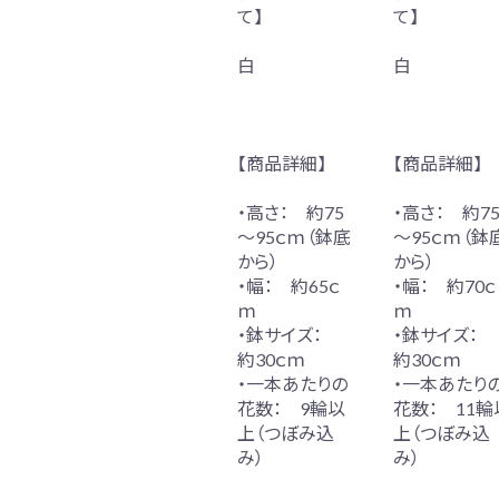
て】
て】
白
白
【商品詳細】
【商品詳細】
・高さ： 約75
・高さ： 約7
～95ｃｍ（鉢底
～95ｃｍ（鉢
から）
から）
・幅： 約65ｃ
・幅： 約70ｃ
ｍ
ｍ
・鉢サイズ：
・鉢サイズ：
約30ｃｍ
約30ｃｍ
・一本あたりの
・一本あたり
花数： 9輪以
花数： 11輪
上（つぼみ込
上（つぼみ込
み）
み）