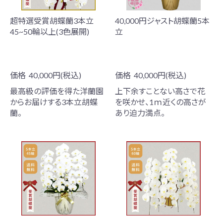
超特選受賞胡蝶蘭3本立
40,000円ジャスト胡蝶蘭5本
45~50輪以上(3色展開)
立
価格
40,000円(税込)
価格
40,000円(税込)
最高級の評価を得た洋蘭園
上下余すことない高さで花
からお届けする3本立胡蝶
を咲かせ、1ｍ近くの高さが
蘭。
あり迫力満点。