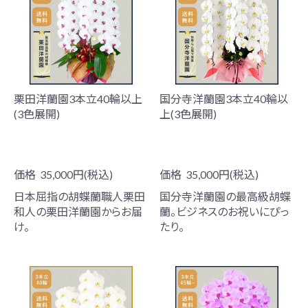
栗田洋蘭園3本立40輪以上
国分寺洋蘭園3本立40輪以
(3色展開)
上(3色展開)
価格
35,000円(税込)
価格
35,000円(税込)
日本屈指の胡蝶蘭職人栗田
国分寺洋蘭園の最高級胡蝶
和人の栗田洋蘭園からお届
蘭。ビジネスのお祝いにぴっ
け。
たり。