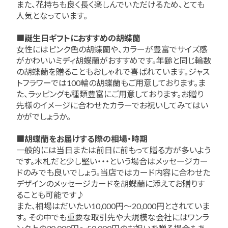
お問い合わせ
また、花持ちも良く長く楽しんでいただけるため、とても
人気となっています。
■
誕生日ギフトにおすすめの胡蝶蘭
女性にはピンク色の胡蝶蘭や、カラーが豊富でサイズ感
がかわいいミディ胡蝶蘭がおすすめです。年齢と同じ輪数
の胡蝶蘭を贈ることもおしゃれで喜ばれています。ジャス
トフラワーでは100輪の胡蝶蘭もご用意しております。ま
た、ラッピングも種類豊富にご用意しております。お贈り
先様のイメージに合わせたカラーでお祝いしてみてはい
かがでしょうか。
■
胡蝶蘭をお届けする際の相場・時期
一般的には当日または前日に前もって贈る方が多いよう
です。木札だと少し堅い・・・という場合はメッセージカー
ドのみでも良いでしょう。当店ではカード内容に合わせた
デザインのメッセージカードを胡蝶蘭に添えてお贈りす
ることも可能です♪
また、相場はだいたい10,000円～20,000円とされていま
す。 その中でも重要な取引先や大規模な会社にはワンラ