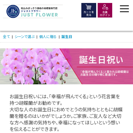
価格で選ぶ
全て
|
シーンで選ぶ
|
個人に贈る
|
誕生日
シーンで選ぶ
大きさ・種類で選ぶ
木札・ラッピング
お誕生日祝いには、「幸福が飛んでくる」という花言葉を
持つ胡蝶蘭がお勧めです。
大切な人のお誕生日におめでとうの気持ちとともに胡蝶
よくある質問
蘭を贈るのはいかがでしょうか。ご家族、ご友人など大切
な方へ感謝の気持ちや、幸福になってほしいという想い
を伝えることができます。