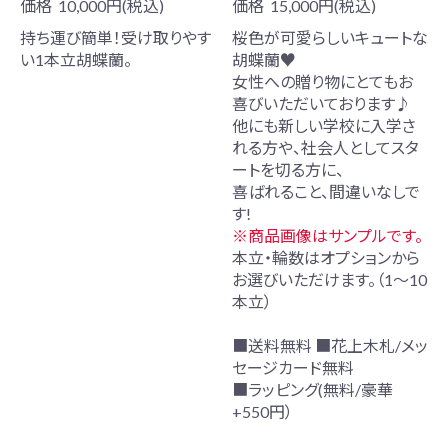
価格
10,000円(税込)
価格
15,000円(税込)
持ち運び簡単！受け取りやす
桜色が可愛らしいキュートな
い1本立胡蝶蘭。
胡蝶蘭♥
女性への贈り物にとてもお
喜びいただいております♪
他にも新しい学校に入学さ
れる方や、社会人としてスタ
ートを切る方に、
喜ばれること、間違いなしで
す!
※商品画像はサンプルです。
本立・輪数はオプションから
お選びいただけます。（1～10
本立）
■送料無料 ■花上木札/メッ
セージカード無料
■ラッピング(無料/豪華
+550円）