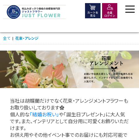
価格で選ぶ
全て
|
花束・アレンジ
シーンで選ぶ
大きさ・種類で選ぶ
木札・ラッピング
当社は胡蝶蘭だけでなく花束・アレンジメントフラワーも
お取り扱いしております✿
個人的な
「結婚お祝い」
や「誕生日プレゼント」に大人気
よくある質問
です。また、インテリアとして自分用に可愛くお飾りいただ
けます。
お供え用やその他イベント事でのお届けにも対応可能で