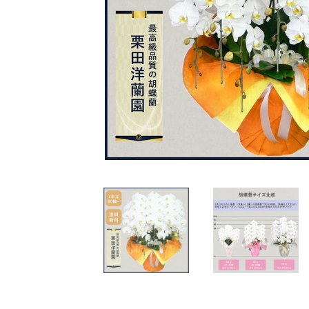
花束・アレンジ
定番の胡蝶蘭
特