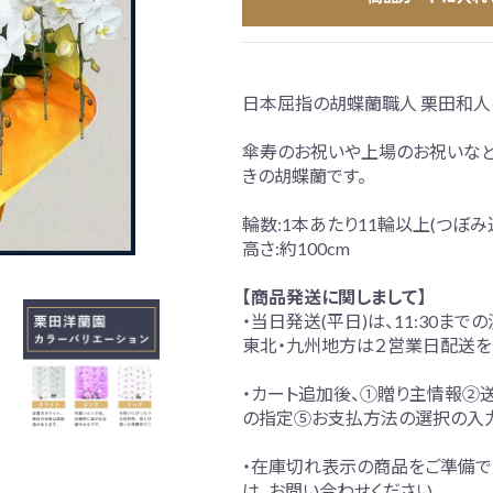
日本屈指の胡蝶蘭職人 栗田和人
別な方への胡蝶蘭
傘寿のお祝いや上場のお祝いなど
きの胡蝶蘭です。
輪数:1本あたり11輪以上(つぼみ
高さ:約100cm
【商品発送に関しまして】
・当日発送(平日)は、11:30ま
東北・九州地方は２営業日配送を
・カート追加後、①贈り主情報②
の指定⑤お支払方法の選択の入
・在庫切れ表示の商品をご準備で
は、お問い合わせください。