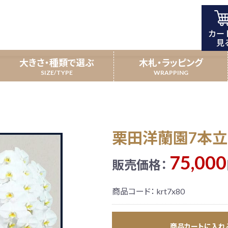
上(3色展開)
大きさ・種類で選ぶ
木札・ラッピング
開店祝い
5本立
昇進祝い
7本立
栗田洋蘭園7本立8
携農園特別仕立て
叙勲・受賞祝い
新規上場・一部上
受賞胡蝶蘭
75,000
販売価格：
商品コード：
krt7x80
寿祝い／敬老の日
観葉植物
北海道配送商
引越し祝い
商品カートに入れ