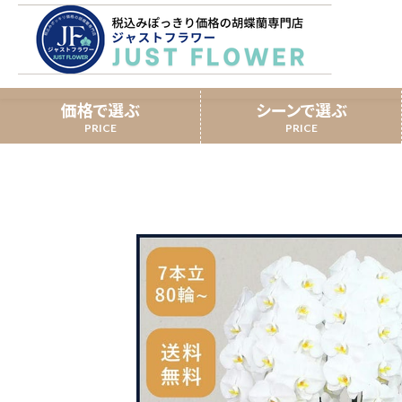
栗田洋蘭園7本立80輪以
ホーム
￥70,000
価格で選ぶ
シーンで選ぶ
開業祝い
3本立
スタンダード胡蝶蘭
移転祝い
提
ミディ胡蝶蘭
誕生日
長