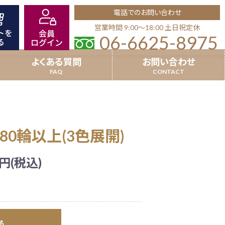
電話でのお問い合わせ
営業時間 9:00〜18:00 土日祝定休
06-6625-8975
よくある質問
お問い合わせ
8本立以上
就任祝い
0輪以上(3色展開)
場祝い
超特選受賞胡蝶蘭
竣工祝い
円(税込)
品
開業祝い(個人宛)
沖縄県配送商品
る