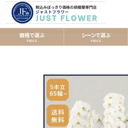
国分寺洋蘭園5本立65~7
ホーム
￥60,000
価格で選ぶ
シーンで選ぶ
開業祝い
3本立
スタンダード胡蝶蘭
移転祝い
提
ミディ胡蝶蘭
誕生日
長