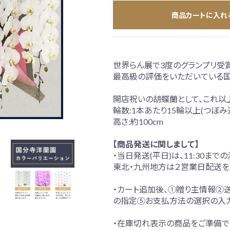
商品カートに入れ
別な方への胡蝶蘭
世界らん展で3度のグランプリ受賞
最高級の評価をいただいている国
開店祝いの胡蝶蘭として、これ以
輪数:1本あたり15輪以上(つぼみ
高さ:約100cm
【商品発送に関しまして】
・当日発送(平日)は、11:30ま
東北・九州地方は２営業日配送を
・カート追加後、①贈り主情報②
の指定⑤お支払方法の選択の入
・在庫切れ表示の商品をご準備で