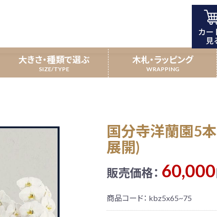
5輪以上(3色展開)
大きさ・種類で選ぶ
木札・ラッピング
開店祝い
5本立
昇進祝い
7本立
国分寺洋蘭園5本立
携農園特別仕立て
叙勲・受賞祝い
新規上場・一部上
受賞胡蝶蘭
展開)
60,000
販売価格：
商品コード：
kbz5x65~75
寿祝い／敬老の日
観葉植物
北海道配送商
引越し祝い