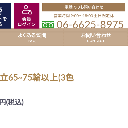
電話でのお問い合わせ
営業時間 9:00〜18:00 土日祝定休
06-6625-8975
よくある質問
お問い合わせ
8本立以上
就任祝い
65~75輪以上(3色
場祝い
超特選受賞胡蝶蘭
竣工祝い
円(税込)
品
開業祝い(個人宛)
沖縄県配送商品