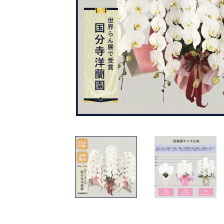
花束・アレンジ
定番の胡蝶蘭
特