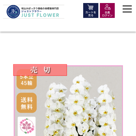
ホーム
販売価格で選ぶ
￥30,000
提携農園特別仕立て胡蝶蘭5本立 40~45輪以上
価格で選ぶ
シーンで選ぶ
大きさ・種類で選ぶ
木札・ラッピング
よくある質問