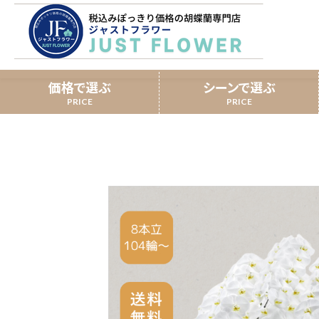
胡蝶蘭 白大輪 ８本立ち 
ホーム
￥70,000
価格で選ぶ
シーンで選ぶ
開業祝い
3本立
スタンダード胡蝶蘭
移転祝い
提
ミディ胡蝶蘭
誕生日
長