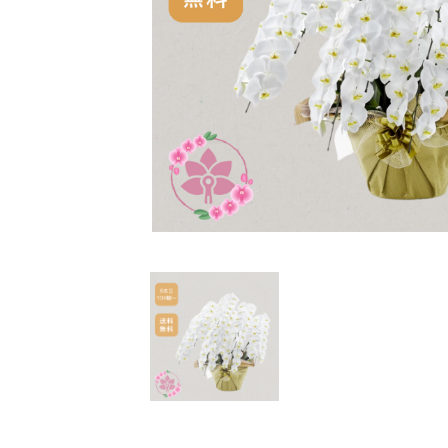
花束・アレンジ
定番の胡蝶蘭
特