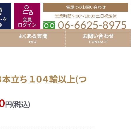
電話でのお問い合わせ
営業時間 9:00〜18:00 土日祝定休
06-6625-8975
よくある質問
お問い合わせ
8本立以上
就任祝い
８本立ち １０４輪以上(つ
場祝い
超特選受賞胡蝶蘭
竣工祝い
0
円(税込)
品
開業祝い(個人宛)
沖縄県配送商品