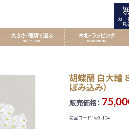
１０４輪以上(つぼみ込み）
大きさ・種類で選ぶ
木札・ラッピング
開店祝い
5本立
昇進祝い
7本立
胡蝶蘭 白大輪 
携農園特別仕立て
叙勲・受賞祝い
新規上場・一部上
受賞胡蝶蘭
ぼみ込み）
75,00
販売価格：
商品コード：
w8-104
寿祝い／敬老の日
観葉植物
北海道配送商
引越し祝い